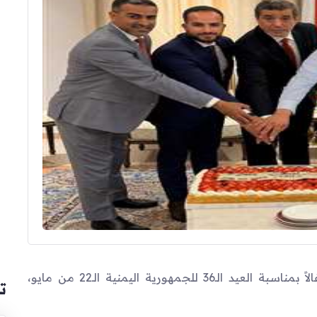
نظمت السفارة اليمنية في دولة قطر، اليوم، احتفالاً بمناسبة العيد الـ36 للجمهورية اليمنية الـ22 من مايو،
ت