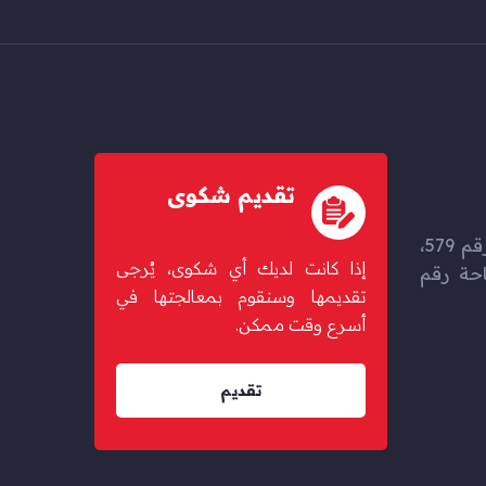
تقديم شكوى
حزم المرخية، شارع بوغولانا رقم 579،
إذا كانت لديك أي شكوى، يُرجى
67 مبنى 46، ساحة رقم
تقديمها وسنقوم بمعالجتها في
أسرع وقت ممكن.
تقديم