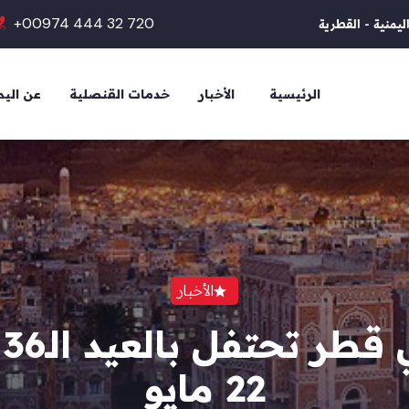
+00974 444 32 720
ليمنية - القطرية
الرئيسية
الأخبار
خدمات القنصلية
عن الي
الأخبار
ا
22 مايو