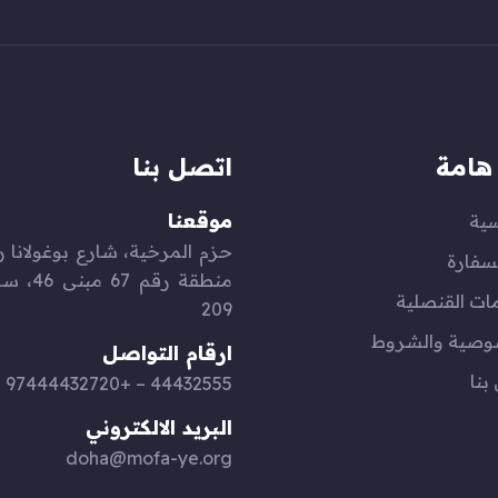
هامة
اتصل بنا
موقعنا
سية
سفارة
منطقة رقم 
ات القنصلية
209
وصية والشروط
ارقام التواصل
بنا
44432555 – +97444432720
البريد الالكتروني
doha@mofa-ye.org