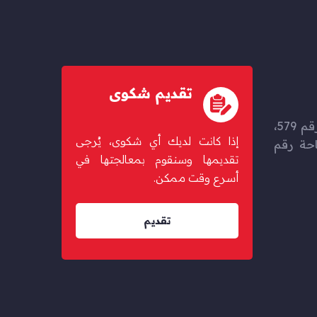
تقديم شكوى
حزم المرخية، شارع بوغولانا رقم 579،
إذا كانت لديك أي شكوى، يُرجى
67 مبنى 46، ساحة رقم
تقديمها وسنقوم بمعالجتها في
أسرع وقت ممكن.
تقديم