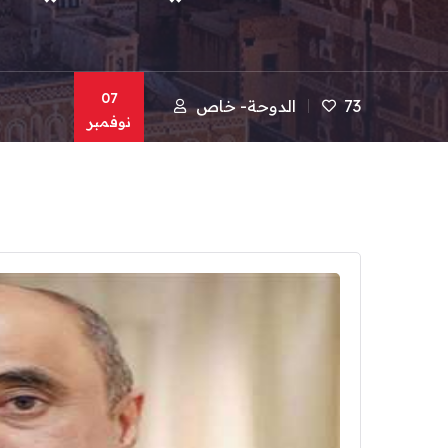
07
73
الدوحة- خاص
نوفمبر