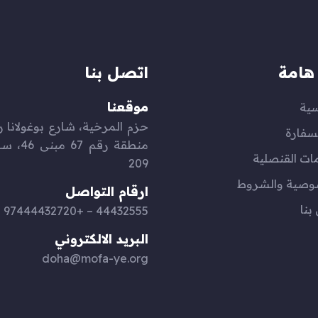
هامة
اتصل بنا
موقعنا
سية
سفارة
منطقة رقم 
ات القنصلية
209
وصية والشروط
ارقام التواصل
بنا
44432555 – +97444432720
البريد الالكتروني
doha@mofa-ye.org