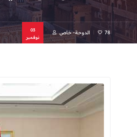
03
78
الدوحة- خاص
نوفمبر