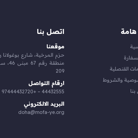
هامة
اتصل بنا
موقعنا
سية
سفارة
منطقة رقم 
ات القنصلية
209
وصية والشروط
ارقام التواصل
بنا
44432555 – +97444432720
البريد الالكتروني
doha@mofa-ye.org