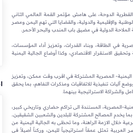
ة القطرية الدوحة، على هامش مؤتمر القمة العالمي الثاني
وطنية والإقليمية والدولية، والقضايا التي تهم اليمن ومصر
لملاحة الدولية في مضيق باب المندب والبحر الأحمر.
رية في الطاقة، وبناء القدرات، وتعزيز أداء المؤسسات،
تحقيق الاستقرار الاقتصادي، وكذا أوضاع الجالية اليمنية
يا اليمنية- المصرية المشتركة في اقرب وقت ممكن، وتعزيز
ا
ووضع آليات تنفيذية للاتفاقيات ومذكرات التفاهم، بما يحقق
ل والشراكة الاستراتيجية بينهما.
يمنية-المصرية، المستندة الى تراكم حضاري وتاريخي كبير،
ا يخدم المصالح المشتركة للبلدين والشعبين الشقيقين..
ية خلال الازمة الراهنة، وما تحظى به الجالية اليمنية من
لعربية تمثل عمقاً استراتيجياً لليمن، وركناً أصيلاً في