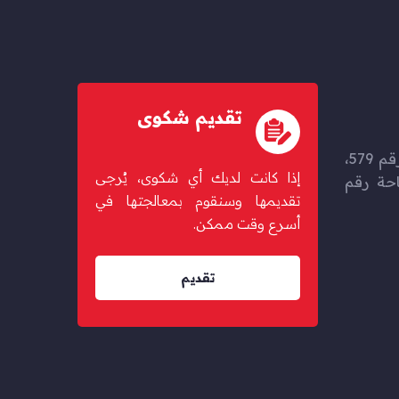
تقديم شكوى
حزم المرخية، شارع بوغولانا رقم 579،
إذا كانت لديك أي شكوى، يُرجى
67 مبنى 46، ساحة رقم
تقديمها وسنقوم بمعالجتها في
أسرع وقت ممكن.
تقديم