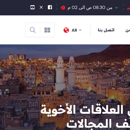
من 08.30 ص الى 02 م
من
اتصل بنا
AR
لعلاقات الأخوية
لف المجالات