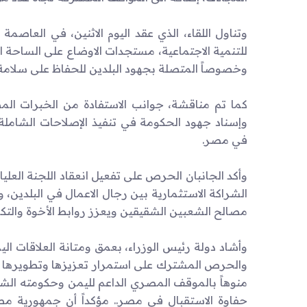
وتناول اللقاء، الذي عقد اليوم الاثنين، في العاصم
للتنمية الاجتماعية، مستجدات الاوضاع على الساحة ال
وخصوصاً المتصلة بجهود البلدين للحفاظ على سلامة ا
كما تم مناقشة، جوانب الاستفادة من الخبرات المص
وإسناد جهود الحكومة في تنفيذ الإصلاحات الشاملة و
في مصر.
وأكد الجانبان الحرص على تفعيل انعقاد اللجنة العل
الشراكة الاستثمارية بين رجال الاعمال في البلدين، 
مصالح الشعبين الشقيقين ويعزز روابط الأخوة والتكام
وأشاد دولة رئيس الوزراء، بعمق ومتانة العلاقات ال
والحرص المشترك على استمرار تعزيزها وتطويرها بم
منوهاً بالموقف المصري الداعم لليمن وحكومته الشرع
حفاوة الاستقبال في مصر.. مؤكداً أن جمهورية مصر ا