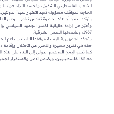
للشعب الفلسطيني الشقيق، وتجسّد التزام فرنسا بد
الحاجة لمواقف مسؤولة تُعيد الاعتبار لمبدأ الدولتين.
وتؤكد اليمن أن هذه الخطوة تعكس تنامي الوعي الع
وتُعبّر عن إرادة حقيقية لكسر الجمود السياسي وإ
1967، وعاصمتها القدس الشرقية.
وتجدّد الجمهورية اليمنية موقفها الثابت والداعم 
حقه في تقرير مصيره والتحرر من الاحتلال وإقامة دو
كما تدعو اليمن المجتمع الدولي إلى البناء على هذ
معاناة الفلسطينيين، ويضمن الأمن والاستقرار لجم