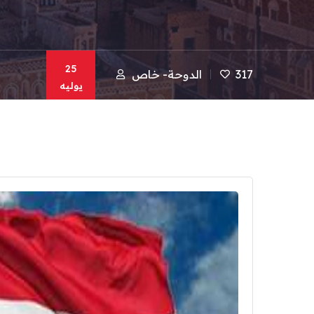
25
317
الدوحة- خاص
يوليه