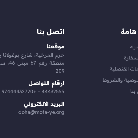
هامة
اتصل بنا
موقعنا
سية
سفارة
منطقة رقم 
ات القنصلية
209
وصية والشروط
ارقام التواصل
بنا
44432555 – +97444432720
البريد الالكتروني
doha@mofa-ye.org