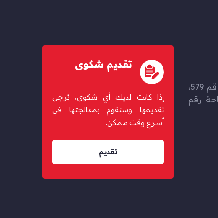
تقديم شكوى
حزم المرخية، شارع بوغولانا رقم 579،
إذا كانت لديك أي شكوى، يُرجى
67 مبنى 46، ساحة رقم
تقديمها وسنقوم بمعالجتها في
أسرع وقت ممكن.
تقديم