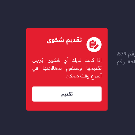
تقديم شكوى
حزم المرخية، شارع بوغولانا رقم 579،
إذا كانت لديك أي شكوى، يُرجى
67 مبنى 46، ساحة رقم
تقديمها وسنقوم بمعالجتها في
أسرع وقت ممكن.
تقديم