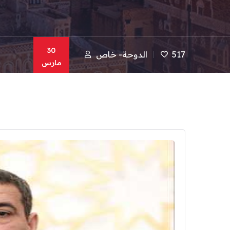
30
517
الدوحة- خاص
مارس