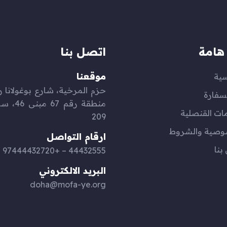
هامة
اتصل بنا
موقعنا
سية
سفارة
منطقة رقم 
ات القنصلية
209
وصية والشروط
ارقام التواصل
بنا
44432555 – +97444432720
البريد الالكتروني
doha@mofa-ye.org